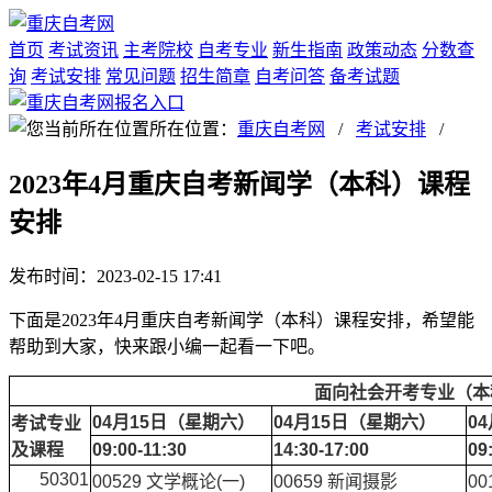
首页
考试资讯
主考院校
自考专业
新生指南
政策动态
分数查
询
考试安排
常见问题
招生简章
自考问答
备考试题
所在位置：
重庆自考网
/
考试安排
/
2023年4月重庆自考新闻学（本科）课程
安排
发布时间：2023-02-15 17:41
下面是2023年4月重庆自考新闻学（本科）课程安排，希望能
帮助到大家，快来跟小编一起看一下吧。
面向社会开考专业（本
04月15日（星期六）
04月15日（星期六）
0
考试专业
及课程
09:00-11:30
14:30-17:00
09
50301
00529 文学概论(一)
00659 新闻摄影
0