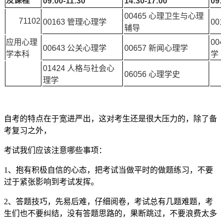
及课程
09:00-11:30
14:30-17:00
09
00465 心理卫生与心理
71102
00163 管理心理学
0
辅导
应用心理
0
00643 公关心理学
00657 新闻心理学
学本科
学
01424 人格与社会心
06056 心理学史
理学
自考的特点在于宽进严出，这对考生还是很大压力的，除了备
考复习之外，
考试我们应该注意哪些事项：
1、抱有积极自信的心态，把考试当做平时的做题练习，不要
过于紧张影响到考试发挥。
2、答题技巧，先易后难，仔细阅卷，考试总有几题难题，考
生们也不要纠结，没有答题思路的，果断跳过，不要浪费太多